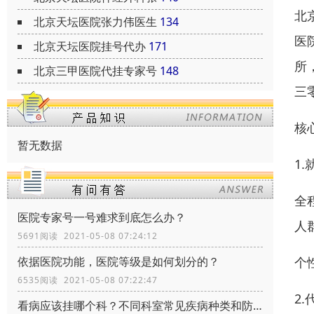
北
北京天坛医院张力伟医生
134
医
北京天坛医院挂号代办
171
所
北京三甲医院代挂专家号
148
三
核
暂无数据
1
全
医院专家号一号难求到底怎么办？
人
5691阅读 2021-05-08 07:24:12
个
依据医院功能，医院等级是如何划分的？
6535阅读 2021-05-08 07:22:47
2
看病应该挂哪个科？不同科室常见疾病种类和防治