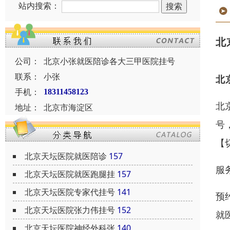
站内搜索：
北
公司：
北京小张就医陪诊各大三甲医院挂号
联系：
小张
北
手机：
18311458123
北
地址：
北京市海淀区
号
【
北京天坛医院就医陪诊
157
服
北京天坛医院就医跑腿挂
157
北京天坛医院专家代挂号
141
预
北京天坛医院张力伟挂号
152
就
北京天坛医院神经外科张
140