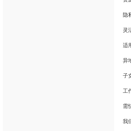
隐
灵
适
异
子
工
需
我