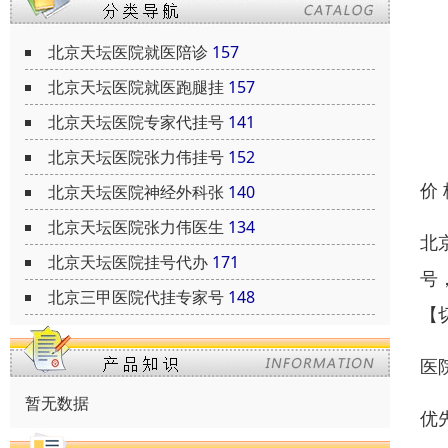
北京天坛医院就医陪诊
157
北京天坛医院就医跑腿挂
157
北京天坛医院专家代挂号
141
北京天坛医院张力伟挂号
152
价
北京天坛医院神经外科张
140
北京天坛医院张力伟医生
134
北
北京天坛医院挂号代办
171
号
北京三甲医院代挂专家号
148
【
医
暂无数据
优