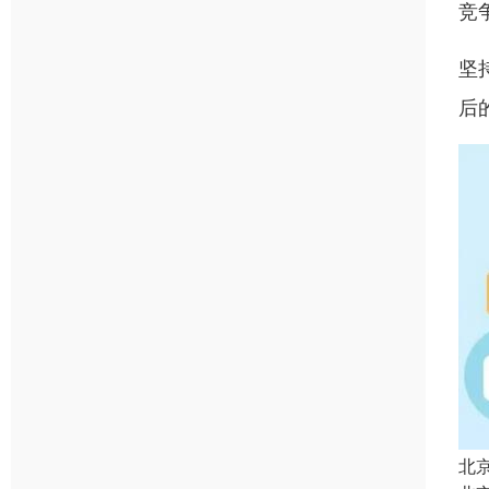
竞
坚
后
北