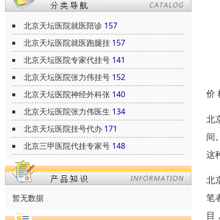
北京天坛医院就医陪诊
157
北京天坛医院就医跑腿挂
157
北京天坛医院专家代挂号
141
北京天坛医院张力伟挂号
152
价
北京天坛医院神经外科张
140
北京天坛医院张力伟医生
134
北
北京天坛医院挂号代办
171
间
北京三甲医院代挂专家号
148
这
北
笔
暂无数据
目