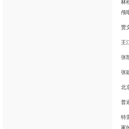
林
颅
贾
王
张
张
北
普
特
家