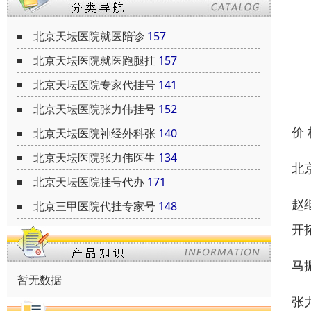
北京天坛医院就医陪诊
157
北京天坛医院就医跑腿挂
157
北京天坛医院专家代挂号
141
北京天坛医院张力伟挂号
152
价
北京天坛医院神经外科张
140
北京天坛医院张力伟医生
134
北
北京天坛医院挂号代办
171
赵
北京三甲医院代挂专家号
148
开
马
暂无数据
张