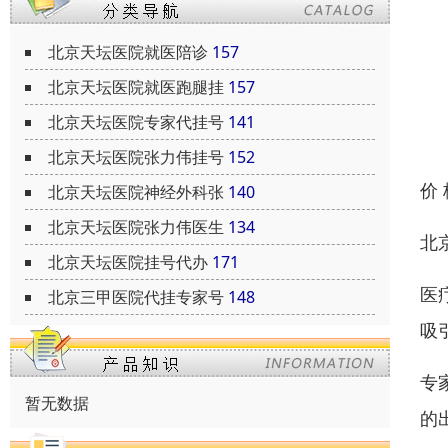
北京天坛医院就医陪诊
157
北京天坛医院就医跑腿挂
157
北京天坛医院专家代挂号
141
北京天坛医院张力伟挂号
152
价
北京天坛医院神经外科张
140
北京天坛医院张力伟医生
134
北
北京天坛医院挂号代办
171
医
北京三甲医院代挂专家号
148
吸
专
暂无数据
的