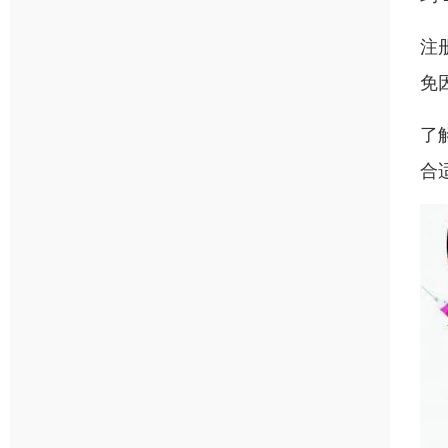
注
免
了
合