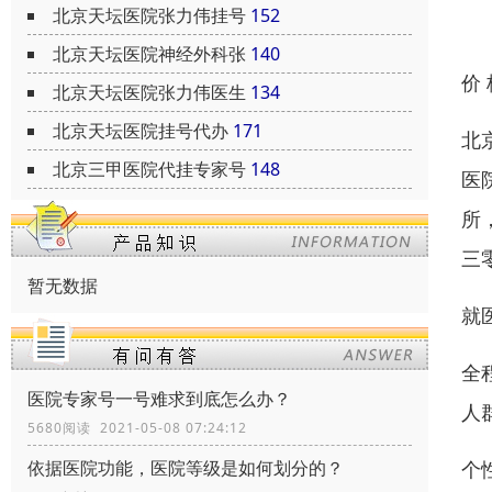
北京天坛医院张力伟挂号
152
北京天坛医院神经外科张
140
价
北京天坛医院张力伟医生
134
北京天坛医院挂号代办
171
北
北京三甲医院代挂专家号
148
医
所
三
暂无数据
就
全
医院专家号一号难求到底怎么办？
人
5680阅读 2021-05-08 07:24:12
个
依据医院功能，医院等级是如何划分的？