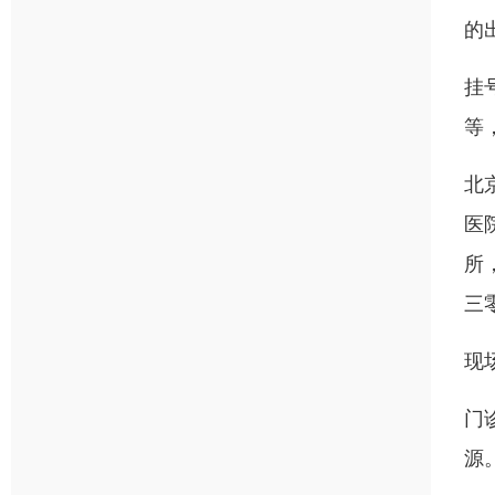
的
挂
等
北
医
所
三
现
门
源