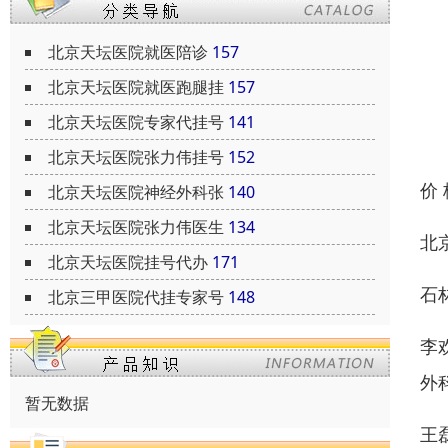
北京天坛医院就医陪诊
157
北京天坛医院就医跑腿挂
157
北京天坛医院专家代挂号
141
北京天坛医院张力伟挂号
152
价
北京天坛医院神经外科张
140
北京天坛医院张力伟医生
134
北
北京天坛医院挂号代办
171
石
北京三甲医院代挂专家号
148
李
外
暂无数据
王