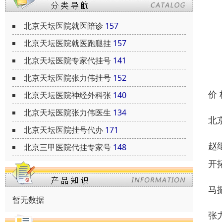
北京天坛医院就医陪诊
157
北京天坛医院就医跑腿挂
157
北京天坛医院专家代挂号
141
北京天坛医院张力伟挂号
152
价
北京天坛医院神经外科张
140
北京天坛医院张力伟医生
134
北
北京天坛医院挂号代办
171
赵
北京三甲医院代挂专家号
148
开
马
暂无数据
张