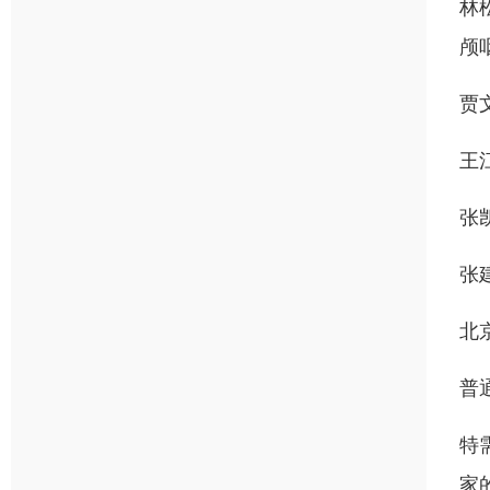
林
颅
贾
王
张
张
北
普
特
家