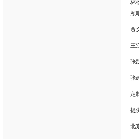
林
颅
贾
王
张
张
定
提
北