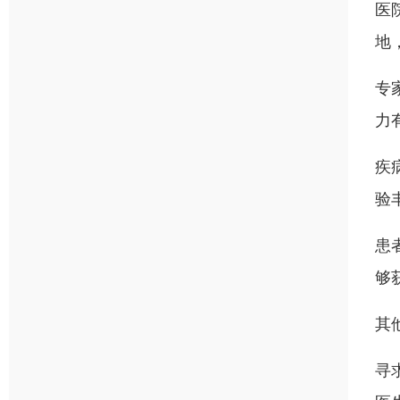
医
地
专
力
疾
验
患
够
其
寻