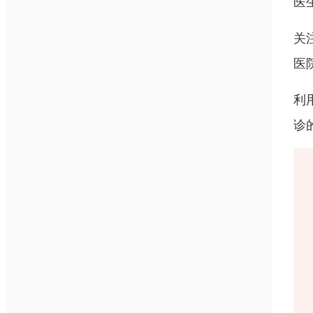
医
关
医
利
诊