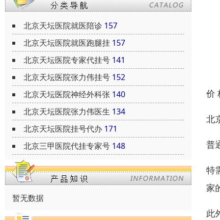
北京天坛医院就医陪诊
157
北京天坛医院就医跑腿挂
157
北京天坛医院专家代挂号
141
北京天坛医院张力伟挂号
152
价
北京天坛医院神经外科张
140
北京天坛医院张力伟医生
134
北
北京天坛医院挂号代办
171
普
北京三甲医院代挂专家号
148
特
家
暂无数据
此