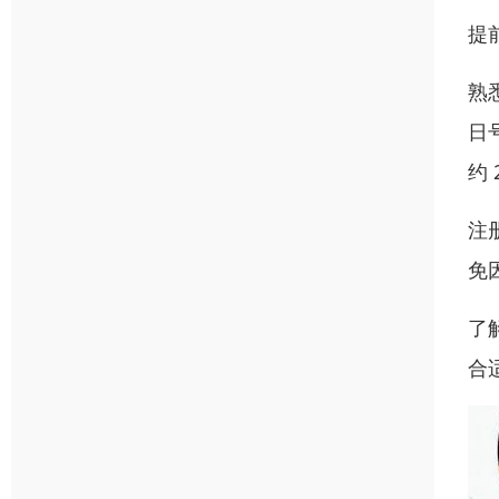
提
熟
日号
约
注
免
了
合