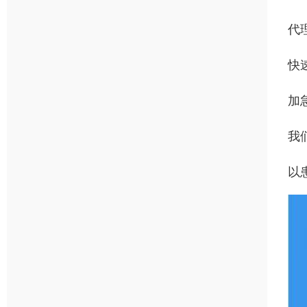
代
快
加
我
以