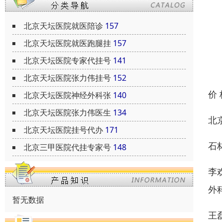
北京天坛医院就医陪诊
157
北京天坛医院就医跑腿挂
157
北京天坛医院专家代挂号
141
北京天坛医院张力伟挂号
152
价
北京天坛医院神经外科张
140
北京天坛医院张力伟医生
134
北
北京天坛医院挂号代办
171
石
北京三甲医院代挂专家号
148
李
外
暂无数据
王